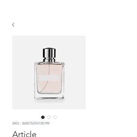
SKU : 364215376135199
Article