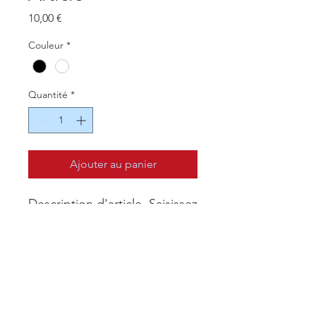
Prix
10,00 €
Couleur
*
Quantité
*
Ajouter au panier
Description d'article. Saisissez 
ici les caractéristiques de 
l'article : taille, matière et 
autres informations utiles.
DÉTAILS D'ARTICLE