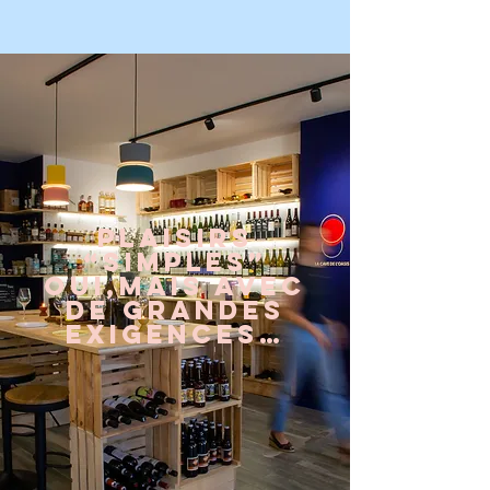
Plaisirs
“simples”
oui,mais avec
de grandes
exigences…